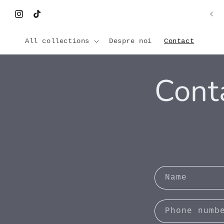
Skip to
Comenzi personalizate 3D disponibile acum!
content
Instagram
TikTok
All collections
Despre noi
Contact
Cont
C
Name
o
n
Phone numb