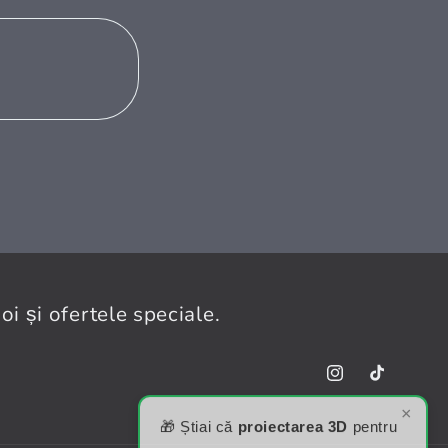
i și ofertele speciale.
Instagram
TikTok
×
🎁 Știai că
proiectarea 3D
pentru