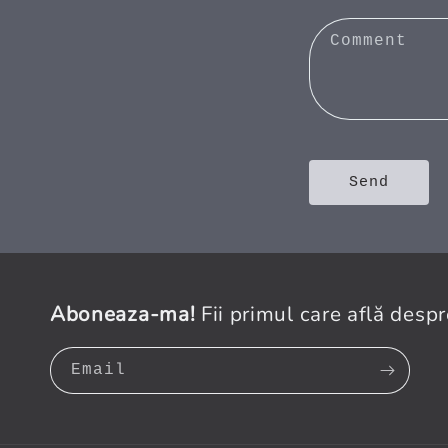
t
a
Comment
c
t
f
o
Send
r
m
Aboneaza-ma!
Fii primul care află despr
Email